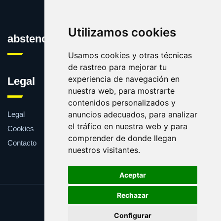
Utilizamos cookies
abstencion.es
Usamos cookies y otras técnicas
de rastreo para mejorar tu
experiencia de navegación en
Legal
nuestra web, para mostrarte
contenidos personalizados y
anuncios adecuados, para analizar
Legal
el tráfico en nuestra web y para
Cookies
comprender de donde llegan
Contacto
nuestros visitantes.
Aceptar
Rechazar
Update cookies preferences
Configurar
Copyright © 2025 abstencion.es